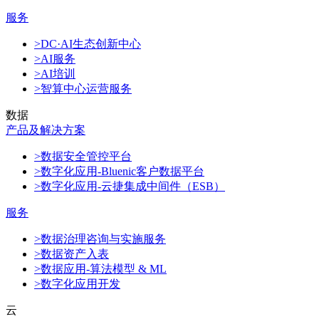
服务
>DC·AI生态创新中心
>AI服务
>AI培训
>智算中心运营服务
数据
产品及解决方案
>数据安全管控平台
>数字化应用-Bluenic客户数据平台
>数字化应用-云捷集成中间件（ESB）
服务
>数据治理咨询与实施服务
>数据资产入表
>数据应用-算法模型 & ML
>数字化应用开发
云