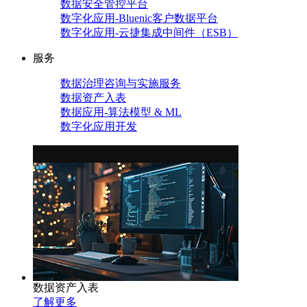
数据安全管控平台
数字化应用-Bluenic客户数据平台
数字化应用-云捷集成中间件（ESB）
服务
数据治理咨询与实施服务
数据资产入表
数据应用-算法模型 & ML
数字化应用开发
数据资产入表
了解更多