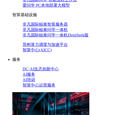
爱问学 PC本地部署大模型
智算基础设施
非凡国际鲲泰智算服务器
非凡国际鲲泰问学一体机
非凡国际鲲泰问学一体机DeepSeek版
异构算力调度与加速平台
智算中心(AICC)
服务
DC·AI生态创新中心
AI服务
AI培训
智算中心运营服务