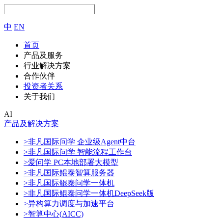
中
EN
首页
产品及服务
行业解决方案
合作伙伴
投资者关系
关于我们
AI
产品及解决方案
>非凡国际问学 企业级Agent中台
>非凡国际问学 智能流程工作台
>爱问学 PC本地部署大模型
>非凡国际鲲泰智算服务器
>非凡国际鲲泰问学一体机
>非凡国际鲲泰问学一体机DeepSeek版
>异构算力调度与加速平台
>智算中心(AICC)