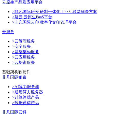
云原生产品及应用平台
>非凡国际研云 研制一体化工业互联网解决方案
>磐云 云原生PaaS平台
>非凡国际云印 数字化文印管理平台
云服务
>云管理服务
>安全服务
>基础架构服务
>云应用服务
>云培训服务
基础架构软硬件
非凡国际鲲泰
>AI算力服务器
>通用算力服务器
>计算终端产品
>数据通信产品
非凡国际云科